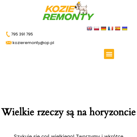
795 391 795
kozieremonty@op.pl
Wielkie rzeczy są na horyzoncie
Szykuje się coś wielkiego! Tworzymy i wkrótce