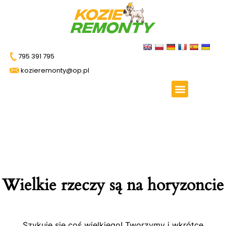
795 391 795
kozieremonty@op.pl
Wielkie rzeczy są na horyzoncie
Szykuje się coś wielkiego! Tworzymy i wkrótce